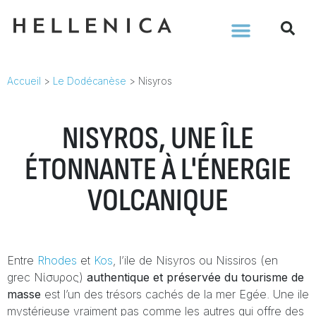
Accueil
>
Le Dodécanèse
>
Nisyros
NISYROS, UNE ÎLE
ÉTONNANTE À L'ÉNERGIE
VOLCANIQUE
Entre
Rhodes
et
Kos
, l’ile de Nisyros ou Nissiros (en
grec Νίσυρος)
authentique et préservée du tourisme de
masse
est l’un des trésors cachés de la mer Egée. Une ile
mystérieuse vraiment pas comme les autres qui offre des