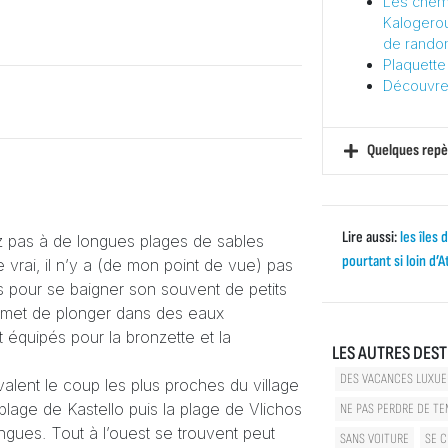
Les chemi
Kalogerou
de randon
Plaquette 
Découvrez
Quelques repè
Lire aussi:
les îles 
z pas à de longues plages de sables
pourtant si loin d’
vrai, il n’y a (de mon point de vue) pas
s pour se baigner son souvent de petits
rmet de plonger dans des eaux
t équipés pour la bronzette et la
LES AUTRES DEST
DES VACANCES LUXUE
valent le coup les plus proches du village
 plage de Kastello puis la plage de Vlichos
NE PAS PERDRE DE T
gues. Tout à l’ouest se trouvent peut
SANS VOITURE
SE C