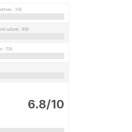
portives -
3/10
e et culturel -
9/10
ys -
7/10
6.8/10