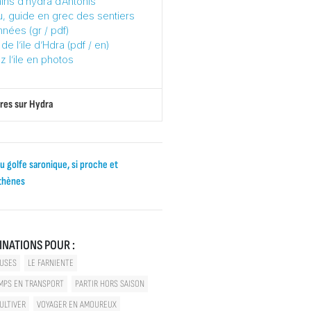
ns d’hydra d’Antonis
, guide en grec des sentiers
nées (gr / pdf)
de l’ile d’Hdra (pdf / en)
 l’ile en photos
res sur Hydra
du golfe saronique, si proche et
Athènes
INATIONS POUR :
USES
LE FARNIENTE
EMPS EN TRANSPORT
PARTIR HORS SAISON
ULTIVER
VOYAGER EN AMOUREUX