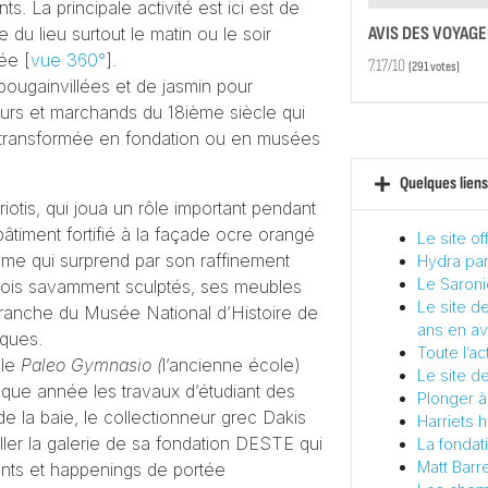
 La principale activité est ici est de
AVIS DES VOYAG
 du lieu surtout le matin ou le soir
née [
vue 360°
].
7.17/10
(
291
votes)
bougainvillées et de jasmin pour
rs et marchands du 18ième siècle qui
ns transformée en fondation ou en musées
Quelques liens 
iotis, qui joua un rôle important pendant
 bâtiment fortifié à la façade ocre orangé
Le site of
ème qui surprend par son raffinement
Hydra par
Le Saroni
n bois savamment sculptés, ses meubles
Le site de
 branche du Musée National d’Histoire de
ans en avr
iques.
Toute l’ac
 le
Paleo Gymnasio (
l’ancienne école)
Le site de
aque année les travaux d’étudiant des
Plonger à
de la baie, le collectionneur grec Dakis
Harriets 
taller la galerie de sa fondation DESTE qui
La fondat
Matt Barre
nts et happenings de portée