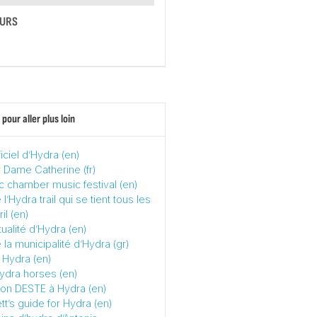
EURS
pour aller plus loin
ficiel d’Hydra (en)
 Dame Catherine (fr)
c chamber music festival (en)
 l’Hydra trail qui se tient tous les
il (en)
tualité d’Hydra (en)
 la municipalité d’Hydra (gr)
 Hydra (en)
hydra horses (en)
ion DESTE à Hydra (en)
tt’s guide for Hydra (en)