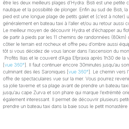
être les deux meilleurs plages d’Hydra: Bisti est une petite
nautique et la possibilité de plonger. Enfin au sud de Bisti, l
pied est une longue plage de petits galet et (c’est à noter
généralement en bateau taxi à l’aller et/ou au retour aussi co
Le meilleur moyen de découvrir Hydra et d’échapper au flot
de partir à pieds par les 11 chemins de randonnées (80km) qui 
côtier le terrain est rocheux et offre peu d’ombre aussi équi
tôt si vous décidez de vous lancer dans l’ascension du mon
Profitis Ilias et le couvent d’Agia Efpraxia après 1h30 de la 
[
vue 360°
]. Il faut continuer encore 30minutes jusqu’au s
culminant des iles Saroniques [
vue 360°
]. Le chemin vers l
offre de spectaculaires vue sur la mer. Vous pourrez revenir
sa jolie taverne et sa plage avant de prendre un bateau taxi. 
jusqu’au cape Zurva et son phare qui marque l’extrémité or
également interessant. Il permet de découvrir plusieurs peti
prendre un bateau taxi dans la baie sous le petit monastèr