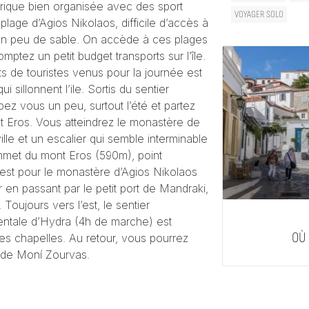
 crique bien organisée avec des sport
VOYAGER SOLO
a plage d’Agios Nikolaos, difficile d’accès à
) un peu de sable. On accède à ces plages
mptez un petit budget transports sur l’île.
s de touristes venus pour la journée est
sillonnent l’ile. Sortis du sentier
pez vous un peu, surtout l’été et partez
t Eros. Vous atteindrez le monastère de
ville et un escalier qui semble interminable
ommet du mont Eros (590m), point
’est pour le monastère d’Agios Nikolaos
 en passant par le petit port de Mandraki,
Toujours vers l’est, le sentier
ientale d’Hydra (4h de marche) est
OÙ
tes chapelles. Au retour, vous pourrez
e de Moní Zourvas.