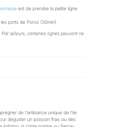
oponnèse
est de prendre la petite ligne
les ports de Poros (30min).
 Par ailleurs, certaines lignes peuvent ne
mprégner de l’ambiance unique de l’ile.
pour déguster un poisson frais ou des
de
krítamo,
la criste marine ou Perce-