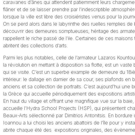
caravanes d’ânes qui attendent patiemment leurs chargements.
flâner et de se laisser prendre par l’indescriptible atmosphère
lorsque la ville est libre des croisiéristes venus pour la jour
On se perd alors dans le labyrinthe des ruelles remplies de 
découvrir des demeures somptueuses, héritage des armateu
rappellent le riche passé de l’ile. Certaines de ces maiso
abritent des collections d’arts.
Parmi les plus notables, celle de l’armateur Lazaros Kountour
la révolution en mettant à disposition sa flotte, est un vaste
qui se visite. C’est un superbe example de demeure du 18i
intérieur: le dallage en damier de sa cour, ses plafonds e
anciens et sa collection de portraits. C’est aujourd’hui une
la Grèce qui accueille périodiquement des expositions artist
En haut du village et offrant une magnifique vue sur la baie,
accueille l’Hydra School Projects (HSP), qui présentent ch
Beaux-Arts sélectionné par Dimitrios Antonitsis. En bordure 
Ioannou a lui choisi les anciens abattoirs de l’île pour y ins
abrite chaque été des expositions originales, des évèneme