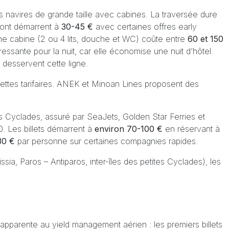
es navires de grande taille avec cabines. La traversée dure
pont démarrent à
30-45 €
avec certaines offres early
ne cabine (2 ou 4 lits, douche et WC) coûte entre
60 et 150
essante pour la nuit, car elle économise une nuit d’hôtel.
esservent cette ligne.
hettes tarifaires. ANEK et Minoan Lines proposent des
 des Cyclades, assuré par SeaJets, Golden Star Ferries et
. Les billets démarrent à
environ 70-100 €
en réservant à
30 €
par personne sur certaines compagnies rapides.
ssia, Paros – Antiparos, inter-îles des petites Cyclades), les
s’apparente au yield management aérien : les premiers billets