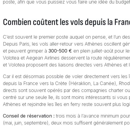
poste, afin que vous puissiez vous faire une idée du budge
Combien coûtent les vols depuis la Fran
C’est souvent le premier poste auquel on pense, et l’un des p
Depuis Paris, les vols aller-retour vers Athènes oscillent g
et peuvent grimper à
300-500 €
en plein juillet-août pour 
Volotea et Aegean Airlines desservent la route régulièreme
et Volotea proposent des liaisons directes vers Athènes et l
Car il est désormais possible de voler directement vers les î
depuis la France vers la Crète (Héraklion, La Canée), Rho
directs sont souvent opérés par des compagnies charter ou l
centré sur une seule île, ils sont moins intéressants si vous p
Athènes et rejoindre les îles en ferry reste souvent plus log
Conseil de réservation :
trois mois à l’avance minimum pour
(mai, juin, septembre), deux mois suffisent généralement pou