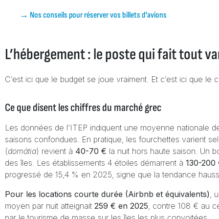
→ Nos conseils pour réserver vos billets d'avions
L’hébergement : le poste qui fait tout va
C’est ici que le budget se joue vraiment. Et c’est ici que le c
Ce que disent les chiffres du marché grec
Les données de l’ITEP indiquent une moyenne nationale 
saisons confondues. En pratique, les fourchettes varient selon
(
domátia
) revient à
40-70 €
la nuit hors haute saison. Un b
des îles. Les établissements 4 étoiles démarrent à
130-200
progressé de 15,4 % en 2025, signe que la tendance haussi
Pour les locations courte durée (Airbnb et équivalents)
, 
moyen par nuit atteignait
259 € en 2025
, contre 108 € au ce
par le tourisme de masse sur les îles les plus convoitées.