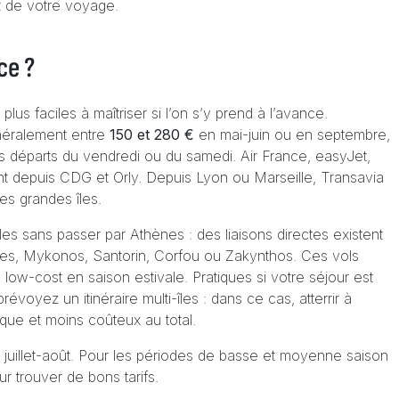
t de votre voyage.
ce ?
lus faciles à maîtriser si l’on s’y prend à l’avance.
énéralement entre
150 et 280 €
en mai-juin ou en septembre,
les départs du vendredi ou du samedi. Air France, easyJet,
nt depuis CDG et Orly. Depuis Lyon ou Marseille, Transavia
es grandes îles.
les sans passer par Athènes : des liaisons directes existent
des, Mykonos, Santorin, Corfou ou Zakynthos. Ces vols
ow-cost en saison estivale. Pratiques si votre séjour est
révoyez un itinéraire multi-îles : dans ce cas, atterrir à
ique et moins coûteux au total.
 juillet-août. Pour les périodes de basse et moyenne saison
r trouver de bons tarifs.