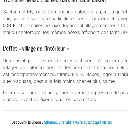
Troisième niveau : les îles stars en haute saison
Santorin et Mykonos forment une catégorie à part. En juill
nuit, souvent sans vue particulière. Les établissements av
500 €
, et les suites de luxe dépassent allégrement les 1 00
mai ou septembre, les mêmes hôtels affichent des tarifs 30 
L’effet « village de l’intérieur »
Un conseil que les Grecs connaissent bien : s’éloigner du fr
villages de l’intérieur des îles, les prix restent beaucoup p
est incomparablement plus tranquille. À Naxos, loger à Halki 
que Naoussa, c’est à la fois moins cher et plus calme.
Pour un séjour de 14 nuits, l’hébergement représente le poste
d’abord, avant de fixer les autres paramètres.
Découvrir la Grèce :
Athènes, une ville à vivre autant qu'à visiter