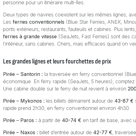
personne pour un itinéraire multi-îles.
Deux types de navires coexistent sur les mêmes lignes, avec
Les
ferries conventionnels
(Blue Star Ferries, ANEK, Minoa
ponts extérieurs, restaurants, fauteuils et cabines. Plus len
ferries à grande vitesse
(SeaJets, Fast Ferries) sont des ca
l’intérieur, sans cabines. Chers, mais efficaces quand on v
Les grandes lignes et leurs fourchettes de prix
Pirée – Santorin :
la traversée en ferry conventionnel (Blu
économique. En ferry rapide (SeaJets, 5 heures), comptez
Une cabine double sur le ferry de nuit revient à environ
200
Pirée – Mykonos :
les billets démarrent autour de
43-87 €
s
rapide prend 2h30, en ferry conventionnel environ 4h30.
Pirée – Paros :
à partir de
40-74 €
en tarif de base, avec 
Pirée – Naxos :
billet d’entrée autour de
42-77 €
, traversé