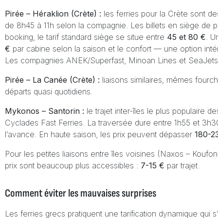
Pirée – Héraklion (Crète) :
les ferries pour la Crète sont d
de 8h45 à 11h selon la compagnie. Les billets en siège de 
booking, le tarif standard siège se situe entre
45 et 80 €
. U
€
par cabine selon la saison et le confort — une option intér
Les compagnies ANEK/Superfast, Minoan Lines et SeaJets d
Pirée – La Canée (Crète) :
liaisons similaires, mêmes fourc
départs quasi quotidiens.
Mykonos – Santorin :
le trajet inter-îles le plus populaire
Cyclades Fast Ferries. La traversée dure entre 1h55 et 3h30
l’avance. En haute saison, les prix peuvent dépasser
180-2
Pour les petites liaisons entre îles voisines (Naxos – Koufoni
prix sont beaucoup plus accessibles :
7-15 €
par trajet.
Comment éviter les mauvaises surprises
Les ferries grecs pratiquent une tarification dynamique qui 