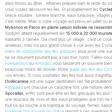
dans thissio au dîner : Athènes prépare bien le reste du voy
vous voulez découvrir les îles. Et probablement les
Cycla
Grèce insulaire : lumière blanche, eaux turquoise, villages 
c’est mérité. Mais si votre voyage est prévu en juillet o
Mykonos et Paros en pleine saison estivale ne ressembl
Santorin atteint régulièrement les
15 000 à 20 000 touriste
habitants à l’année. Oia n’est plus un village : c’est un co
amateurs, mais n’a plus grand-chose à voir avec les Cycla
index de surtourisme des îles grecques
pour avoir une vue
ne se résument pourtant pas à ces trois noms. Faites-nou
Folegandros
ou
Amorgos
vous laisseront un souvenir bien
beaucoup moins de monde. Notre
guide des îles des Cyc
vos envies. Si vous souhaitez des îles tout aussi magnifi
Dodécanèse
est une super destination (en fait probablem
Astypalea
ont chacune un caractère fort, une histoire den
Sporades
, enfin, sont peut-être les îles grecques les plus
une douceur de vivre et des eaux protégées que l’on ne 
tout ce qui touche à la logistique du voyage, ferries, saison
organiser son voyage en Grèce
répond à ces questions d